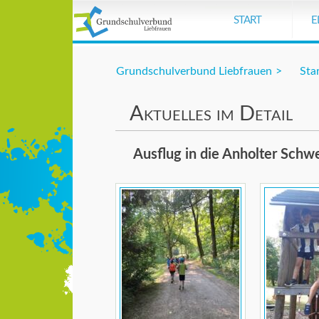
Der Eintrag "header-top-schriftzug" exi
START
E
Grundschulverbund Liebfrauen
Sta
Aktuelles im Detail
Ausflug in die Anholter Schw