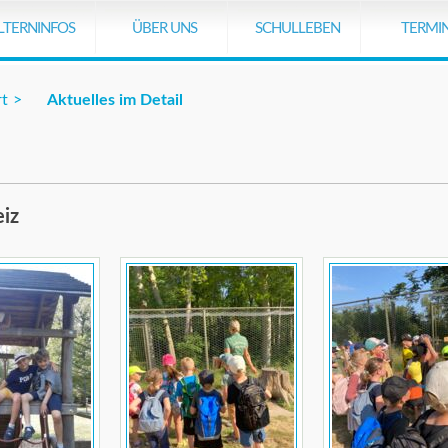
stiert leider nicht.
LTERNINFOS
ÜBER UNS
SCHULLEBEN
TERMI
rt
Aktuelles im Detail
eiz