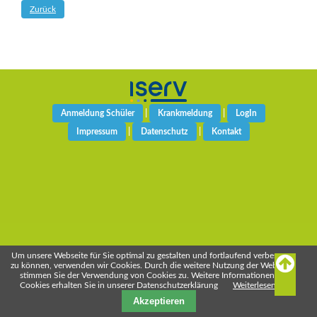
Zurück
Anmeldung Schüler
|
Krankmeldung
|
LogIn
Impressum
|
Datenschutz
|
Kontakt
Um unsere Webseite für Sie optimal zu gestalten und fortlaufend verbessern
zu können, verwenden wir Cookies. Durch die weitere Nutzung der Webseite
stimmen Sie der Verwendung von Cookies zu. Weitere Informationen zu
Cookies erhalten Sie in unserer Datenschutzerklärung
Weiterlesen …
Akzeptieren