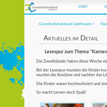
Der Eintrag "header-top-schriftzug" exi
START
E
Grundschulverbund Liebfrauen
Sta
Aktuelles im Detail
Lesespur zum Thema "Karnev
Die Zweitklässler haben diese Woche ei
Bei der Lesespur mussten die Kinder ku
wurden die Kostüme und nachher das Lös
Die Kinder waren hochmotiviert und sind 
So macht Lernen doch Spaß!