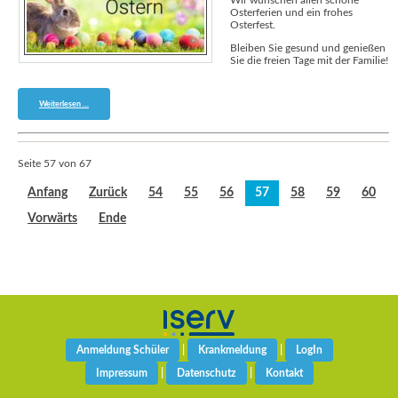
Wir wünschen allen schöne
Osterferien und ein frohes
Osterfest.
Bleiben Sie gesund und genießen
Sie die freien Tage mit der Familie!
Ostergrüße
Weiterlesen …
Seite 57 von 67
Anfang
Zurück
54
55
56
57
58
59
60
Vorwärts
Ende
Anmeldung Schüler
|
Krankmeldung
|
LogIn
Impressum
|
Datenschutz
|
Kontakt