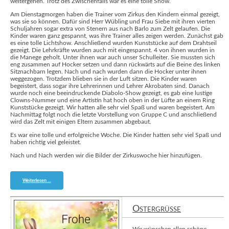
weitergehen. Trotz des Zwischenfalls war es eine tolle Show.
Am Dienstagmorgen haben die Trainer vom Zirkus den Kindern einmal gezeigt,
was sie so können. Dafür sind Herr Wübling und Frau Siebe mit ihren vierten
Schuljahren sogar extra von Stenern aus nach Barlo zum Zelt gelaufen. Die
Kinder waren ganz gespannt, was ihre Trainer alles zeigen werden. Zunächst gab
es eine tolle Lichtshow. Anschließend wurden Kunststücke auf dem Drahtseil
gezeigt. Die Lehrkräfte wurden auch mit eingespannt. 4 von ihnen wurden in
die Manege geholt. Unter ihnen war auch unser Schulleiter. Sie mussten sich
eng zusammen auf Hocker setzen und dann rückwärts auf die Beine des linken
Sitznachbarn legen. Nach und nach wurden dann die Hocker unter ihnen
weggezogen. Trotzdem blieben sie in der Luft sitzen. Die Kinder waren
begeistert, dass sogar ihre Lehrerinnen und Lehrer Akrobaten sind. Danach
wurde noch eine beeindruckende Diabolo-Show gezeigt, es gab eine lustige
Clowns-Nummer und eine Artistin hat hoch oben in der Lüfte an einem Ring
Kunststücke gezeigt. Wir hatten alle sehr viel Spaß und waren begeistert. Am
Nachmittag folgt noch die letzte Vorstellung von Gruppe C und anschließend
wird das Zelt mit einigen Eltern zusammen abgebaut.
Es war eine tolle und erfolgreiche Woche. Die Kinder hatten sehr viel Spaß und
haben richtig viel geleistet.
Nach und Nach werden wir die Bilder der Zirkuswoche hier hinzufügen.
Zirkusprojekt
Weiterlesen …
2022
Ostergrüße