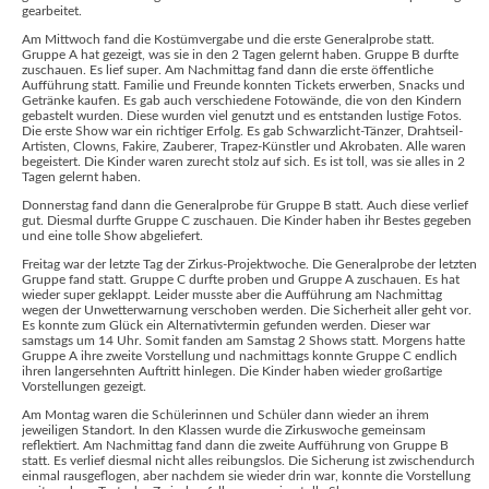
gearbeitet.
Am Mittwoch fand die Kostümvergabe und die erste Generalprobe statt.
Gruppe A hat gezeigt, was sie in den 2 Tagen gelernt haben. Gruppe B durfte
zuschauen. Es lief super. Am Nachmittag fand dann die erste öffentliche
Aufführung statt. Familie und Freunde konnten Tickets erwerben, Snacks und
Getränke kaufen. Es gab auch verschiedene Fotowände, die von den Kindern
gebastelt wurden. Diese wurden viel genutzt und es entstanden lustige Fotos.
Die erste Show war ein richtiger Erfolg. Es gab Schwarzlicht-Tänzer, Drahtseil-
Artisten, Clowns, Fakire, Zauberer, Trapez-Künstler und Akrobaten. Alle waren
begeistert. Die Kinder waren zurecht stolz auf sich. Es ist toll, was sie alles in 2
Tagen gelernt haben.
Donnerstag fand dann die Generalprobe für Gruppe B statt. Auch diese verlief
gut. Diesmal durfte Gruppe C zuschauen. Die Kinder haben ihr Bestes gegeben
und eine tolle Show abgeliefert.
Freitag war der letzte Tag der Zirkus-Projektwoche. Die Generalprobe der letzten
Gruppe fand statt. Gruppe C durfte proben und Gruppe A zuschauen. Es hat
wieder super geklappt. Leider musste aber die Aufführung am Nachmittag
wegen der Unwetterwarnung verschoben werden. Die Sicherheit aller geht vor.
Es konnte zum Glück ein Alternativtermin gefunden werden. Dieser war
samstags um 14 Uhr. Somit fanden am Samstag 2 Shows statt. Morgens hatte
Gruppe A ihre zweite Vorstellung und nachmittags konnte Gruppe C endlich
ihren langersehnten Auftritt hinlegen. Die Kinder haben wieder großartige
Vorstellungen gezeigt.
Am Montag waren die Schülerinnen und Schüler dann wieder an ihrem
jeweiligen Standort. In den Klassen wurde die Zirkuswoche gemeinsam
reflektiert. Am Nachmittag fand dann die zweite Aufführung von Gruppe B
statt. Es verlief diesmal nicht alles reibungslos. Die Sicherung ist zwischendurch
einmal rausgeflogen, aber nachdem sie wieder drin war, konnte die Vorstellung