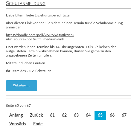
Schulanmeldung
Liebe Eltern, liebe Erziehungsberechtigte,
über diesen Link können Sie sich für einen Termin für die Schulanmeldung
anmelden.
https://doodle.com/poll/vrxutykdgv8ixqen?
utm_source=poll&utm_medium=link
Dort werden Ihnen Termine bis 14 Uhr angeboten. Falls Sie keinen der
aufgelisteten Termin wahrnehmen können, dürfen Sie gerne zu den
angegebenen Zeiten anrufen.
Mit freundlichen Grüßen
Ihr Team des GSV Liebfrauen
Hier
Weiterlesen …
geht
es
zur
Terminvergabe
für
Seite 65 von 67
die
Schulanmeldung
Anfang
Zurück
61
62
63
64
65
66
67
Vorwärts
Ende